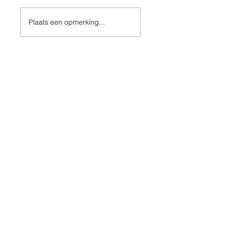
Plaats een opmerking...
In samenwerking met
© 2023 by "VWBL". Proudly created with
Wix.com