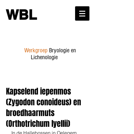
WBL
Werkgroep
Bryologie en
Lichenologie
Kapselend iepenmos
(Zygodon conoideus) en
broedhaarmuts
(Orthotrichum lyellii)
In de Hallebossen in Oelegem 