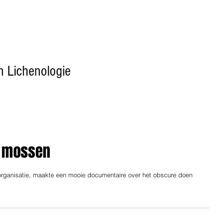
n Lichenologie
Home
Over WBL
Lichenen
Mossen
n mossen
organisatie, maakte een mooie documentaire over het obscure doen 